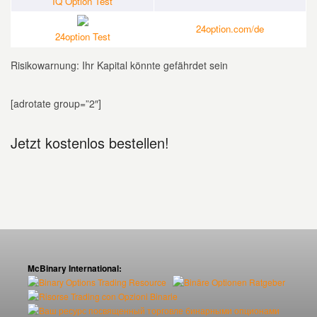
IQ Option Test
24option.com/de
24option Test
Risikowarnung: Ihr Kapital könnte gefährdet sein
[adrotate group=”2″]
Jetzt kostenlos bestellen!
McBinary International: