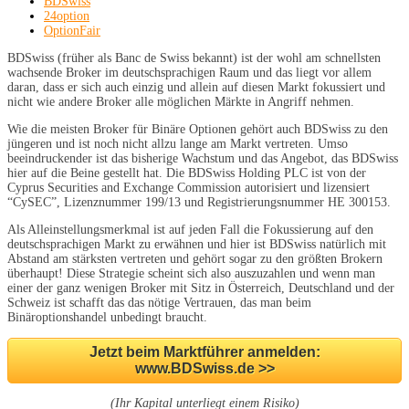
BDSwiss
24option
OptionFair
BDSwiss (früher als Banc de Swiss bekannt) ist der wohl am schnellsten
wachsende Broker im deutschsprachigen Raum und das liegt vor allem
daran, dass er sich auch einzig und allein auf diesen Markt fokussiert und
nicht wie andere Broker alle möglichen Märkte in Angriff nehmen.
Wie die meisten Broker für Binäre Optionen gehört auch BDSwiss zu den
jüngeren und ist noch nicht allzu lange am Markt vertreten. Umso
beeindruckender ist das bisherige Wachstum und das Angebot, das BDSwiss
hier auf die Beine gestellt hat. Die BDSwiss Holding PLC ist von der
Cyprus Securities and Exchange Commission autorisiert und lizensiert
“CySEC”, Lizenznummer 199/13 und Registrierungsnummer HE 300153.
Als Alleinstellungsmerkmal ist auf jeden Fall die Fokussierung auf den
deutschsprachigen Markt zu erwähnen und hier ist BDSwiss natürlich mit
Abstand am stärksten vertreten und gehört sogar zu den größten Brokern
überhaupt! Diese Strategie scheint sich also auszuzahlen und wenn man
einer der ganz wenigen Broker mit Sitz in Österreich, Deutschland und der
Schweiz ist schafft das das nötige Vertrauen, das man beim
Binäroptionshandel unbedingt braucht.
Jetzt beim Marktführer anmelden:
www.BDSwiss.de >>
(Ihr Kapital unterliegt einem Risiko)