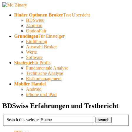
Binäre Optionen Broker
Test Übersicht
BDSwiss
24option
OptionFair
Grundlagen
Für Einsteiger
Einführung
Auswahl Broker
Werte
Software
Strategie
Für Profis
Fundamentale Analyse
Technische Analyse
Risikomanagement
Mobiler Handel
Android
iPhone und iPad
BDSwiss Erfahrungen und Testbericht
Search this website