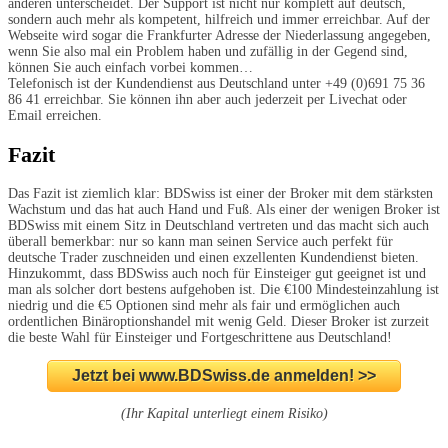
anderen unterscheidet. Der Support ist nicht nur komplett auf deutsch,
sondern auch mehr als kompetent, hilfreich und immer erreichbar. Auf der
Webseite wird sogar die Frankfurter Adresse der Niederlassung angegeben,
wenn Sie also mal ein Problem haben und zufällig in der Gegend sind,
können Sie auch einfach vorbei kommen…
Telefonisch ist der Kundendienst aus Deutschland unter +49 (0)691 75 36
86 41 erreichbar. Sie können ihn aber auch jederzeit per Livechat oder
Email erreichen.
Fazit
Das Fazit ist ziemlich klar: BDSwiss ist einer der Broker mit dem stärksten
Wachstum und das hat auch Hand und Fuß. Als einer der wenigen Broker ist
BDSwiss mit einem Sitz in Deutschland vertreten und das macht sich auch
überall bemerkbar: nur so kann man seinen Service auch perfekt für
deutsche Trader zuschneiden und einen exzellenten Kundendienst bieten.
Hinzukommt, dass BDSwiss auch noch für Einsteiger gut geeignet ist und
man als solcher dort bestens aufgehoben ist. Die €100 Mindesteinzahlung ist
niedrig und die €5 Optionen sind mehr als fair und ermöglichen auch
ordentlichen Binäroptionshandel mit wenig Geld. Dieser Broker ist zurzeit
die beste Wahl für Einsteiger und Fortgeschrittene aus Deutschland!
Jetzt bei www.BDSwiss.de anmelden! >>
(Ihr Kapital unterliegt einem Risiko)