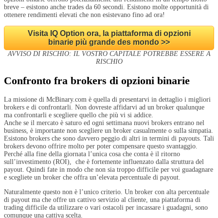
breve – esistono anche trades da 60 secondi. Esistono molte opportunità di
ottenere rendimenti elevati che non esistevano fino ad ora!
Visita IQ Option ora, la piattaforma di opzioni
binarie più grande des mondo >>
AVVISO DI RISCHIO: IL VOSTRO CAPITALE POTREBBE ESSERE A
RISCHIO
Confronto fra brokers di opzioni binarie
La missione di McBinary.com è quella di presentarvi in dettaglio i migliori
brokers e di confrontarli. Non dovreste affidarvi ad un broker qualunque
ma confrontarli e scegliere quello che più vi si addice.
Anche se il mercato è saturo ed ogni settimana nuovi brokers entrano nel
business, è importante non scegliere un broker casualmente o sulla simpatia.
Esistono brokers che sono davvero peggio di altri in termini di payouts. Tali
brokers devono offrire molto per poter compensare questo svantaggio.
Perché alla fine della giornata l’unica cosa che conta è il ritorno
sull’investimento (ROI), che è fortemente influenzato dalla struttura del
payout. Quindi fate in modo che non sia troppo difficile per voi guadagnare
e scegliete un broker che offra un’elevata percentuale di payout.
Naturalmente questo non è l’unico criterio. Un broker con alta percentuale
di payout ma che offre un cattivo servizio al cliente, una piattaforma di
trading difficile da utilizzare o vari ostacoli per incassare i guadagni, sono
comunque una cattiva scelta.