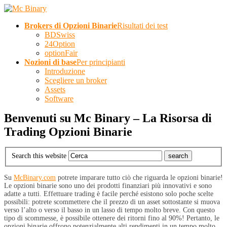
Brokers di Opzioni Binarie
Risultati dei test
BDSwiss
24Option
optionFair
Nozioni di base
Per principianti
Introduzione
Scegliere un broker
Assets
Software
Benvenuti su Mc Binary – La Risorsa di
Trading Opzioni Binarie
Search this website
Su
McBinary.com
potrete imparare tutto ciò che riguarda le opzioni binarie!
Le opzioni binarie sono uno dei prodotti finanziari più innovativi e sono
adatte a tutti. Effettuare trading è facile perché esistono solo poche scelte
possibili: potrete scommettere che il prezzo di un asset sottostante si muova
verso l’alto o verso il basso in un lasso di tempo molto breve. Con questo
tipo di scommesse, è possibile ottenere dei ritorni fino al 90%! Pertanto, le
opzioni binarie offrono potenzialmente alti rendimenti in un tempo molto