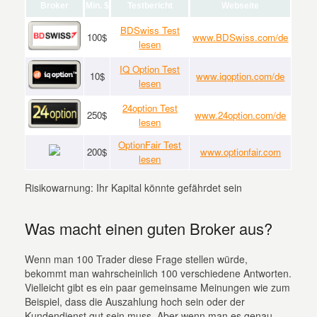
Broker
Min. $
Testbericht
Webseite
BDSwiss Test
100$
www.BDSwiss.com/de
lesen
IQ Option Test
10$
www.iqoption.com/de
lesen
24option Test
250$
www.24option.com/de
lesen
OptionFair Test
200$
www.optionfair.com
lesen
Risikowarnung: Ihr Kapital könnte gefährdet sein
Was macht einen guten Broker aus?
Wenn man 100 Trader diese Frage stellen würde,
bekommt man wahrscheinlich 100 verschiedene Antworten.
Vielleicht gibt es ein paar gemeinsame Meinungen wie zum
Beispiel, dass die Auszahlung hoch sein oder der
Kundendienst gut sein muss. Aber wenn man es genau