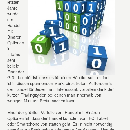
letzten
Jahre
wurde
der
Handel
mit
Binären
Optionen
im
Internet
sehr
beliebt.
Einer der
Gründe dafür ist, dass es für einen Händler sehr einfach
ist in diesen spannenden Markt einzutreten. Außerdem ist
der Handel für Jedermann interessant, vor allem dank der
kurzen Tradingzyklen bei denen man innerhalb von
wenigen Minuten Profit machen kann.
Einer der größten Vorteile vom Handel mit Binären
Optionen ist, dass der Handel komplett vom PC, Tablet
oder Smartphone von statten geht. Es ist nicht notwendig,
dass Sie zur Bank gehen oder einen Anruf tätigen. Und da