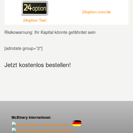
24option.com/de
24option Test
Risikowarnung: Ihr Kapital könnte gefährdet sein
[adrotate group=”2″]
Jetzt kostenlos bestellen!
McBinary International: