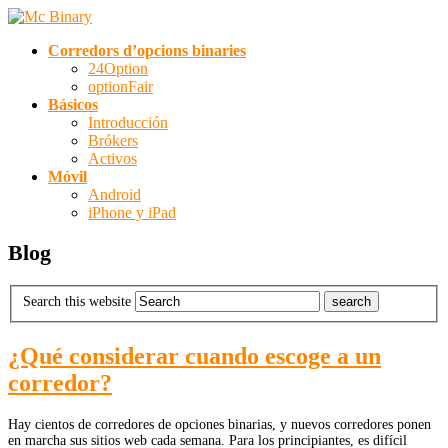
Corredors d’opcions binаries
24Option
optionFair
Básicos
Introducción
Brókers
Activos
Móvil
Android
iPhone y iPad
Blog
Search this website
¿Qué considerar cuando escoge a un
corredor?
Hay cientos de corredores de opciones binarias, y nuevos corredores ponen
en marcha sus sitios web cada semana. Para los principiantes, es difícil