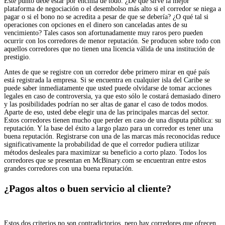
Este punto debe estar por encima de todo. ¿De qué sirve la mejor
plataforma de negociación o el desembolso más alto si el corredor se niega a
pagar o si el bono no se acredita a pesar de que se debería? ¿O qué tal si
operaciones con opciones en el dinero son canceladas antes de su
vencimiento? Tales casos son afortunadamente muy raros pero pueden
ocurrir con los corredores de menor reputación. Se producen sobre todo con
aquellos corredores que no tienen una licencia válida de una institución de
prestigio.
Antes de que se registre con un corredor debe primero mirar en qué país
está registrada la empresa. Si se encuentra en cualquier isla del Caribe se
puede saber inmediatamente que usted puede olvidarse de tomar acciones
legales en caso de controversia, ya que esto sólo le costará demasiado dinero
y las posibilidades podrían no ser altas de ganar el caso de todos modos.
Aparte de eso, usted debe elegir una de las principales marcas del sector.
Estos corredores tienen mucho que perder en caso de una disputa pública: su
reputación. Y la base del éxito a largo plazo para un corredor es tener una
buena reputación. Registrarse con una de las marcas más reconocidas reduce
significativamente la probabilidad de que el corredor pudiera utilizar
métodos desleales para maximizar su beneficio a corto plazo. Todos los
corredores que se presentan en McBinary.com se encuentran entre estos
grandes corredores con una buena reputación.
¿Pagos altos o buen servicio al cliente?
Estos dos criterios no son contradictorios, pero hay corredores que ofrecen