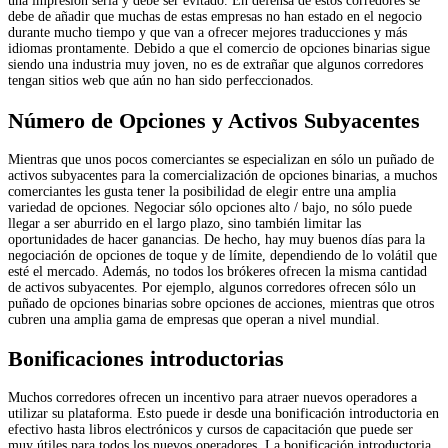
una impresión seria y debe ser evitado. En defensa de estos corredores se
debe de añadir que muchas de estas empresas no han estado en el negocio
durante mucho tiempo y que van a ofrecer mejores traducciones y más
idiomas prontamente. Debido a que el comercio de opciones binarias sigue
siendo una industria muy joven, no es de extrañar que algunos corredores
tengan sitios web que aún no han sido perfeccionados.
Número de Opciones y Activos Subyacentes
Mientras que unos pocos comerciantes se especializan en sólo un puñado de
activos subyacentes para la comercialización de opciones binarias, a muchos
comerciantes les gusta tener la posibilidad de elegir entre una amplia
variedad de opciones. Negociar sólo opciones alto / bajo, no sólo puede
llegar a ser aburrido en el largo plazo, sino también limitar las
oportunidades de hacer ganancias. De hecho, hay muy buenos días para la
negociación de opciones de toque y de límite, dependiendo de lo volátil que
esté el mercado. Además, no todos los brókeres ofrecen la misma cantidad
de activos subyacentes. Por ejemplo, algunos corredores ofrecen sólo un
puñado de opciones binarias sobre opciones de acciones, mientras que otros
cubren una amplia gama de empresas que operan a nivel mundial.
Bonificaciones introductorias
Muchos corredores ofrecen un incentivo para atraer nuevos operadores a
utilizar su plataforma. Esto puede ir desde una bonificación introductoria en
efectivo hasta libros electrónicos y cursos de capacitación que puede ser
muy útiles para todos los nuevos operadores. La bonificación introductoria