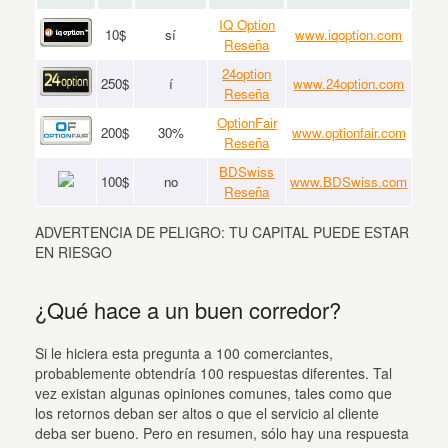
IQ Option
10$
sí
www.iqoption.com
Reseña
24option
250$
í
www.24option.com
Reseña
OptionFair
200$
30%
www.optionfair.com
Reseña
BDSwiss
100$
no
www.BDSwiss.com
Reseña
ADVERTENCIA DE PELIGRO: TU CAPITAL PUEDE ESTAR
EN RIESGO
¿Qué hace a un buen corredor?
Si le hiciera esta pregunta a 100 comerciantes,
probablemente obtendría 100 respuestas diferentes. Tal
vez existan algunas opiniones comunes, tales como que
los retornos deban ser altos o que el servicio al cliente
deba ser bueno. Pero en resumen, sólo hay una respuesta