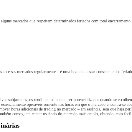
alguns mercados que respeitam determinados feriados com total encerramento o
:
am esses mercados regularmente – é uma boa ideia estar consciente dos feriado
ativos subjacentes, os rendimentos podem ser potencializados quando se escolhe
essencialmente operáveis somente nas horas em que o mercado encontra-se aber
mover horas adicionais de trading no mercado – em essência, sem que haja perí
 também conseguem captar os sinais do mercado mais amplo, obtendo, com facilid
inárias