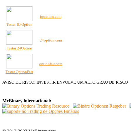
Melhor corretora
Site
iqoption.com
Testar IQ Option
24option.com
Testar 24Option
optionfair.com
Testar OptionFair
AVISO DE RISCO: INVESTIR ENVOLVE UM ALTO GRAU DE RISCO
McBinary internacional: