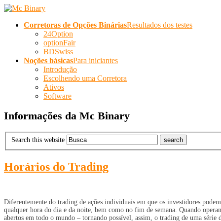
Corretoras de Opções Binárias
Resultados dos testes
24Option
optionFair
BDSwiss
Noções básicas
Para iniciantes
Introdução
Escolhendo uma Corretora
Ativos
Software
Informações da Mc Binary
Search this website
Horários do Trading
Diferentemente do trading de ações individuais em que os investidores podem 
qualquer hora do dia e da noite, bem como no fim de semana. Quando operam c
abertos em todo o mundo – tornando possível, assim, o trading de uma série