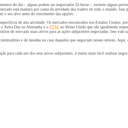
omentos do dia – alguns podem ser negociados 24 horas -, existem alguns perío
rcado está maduro por conta da atividade dos traders de todo o mundo. Isso por
cem o seu alvo antes do vencimento das opções.
específicos de alta atividade. Os mercados encontrados nos Estados Unidos, po
o o Xetra Daz na Alemanha e o
FTSE
no Reino Unido que são igualmente import
rários de mercado mais ativos para as ações subjacentes negociadas. Isso vale
ommodities e de moedas no caso daqueles que negociam nesses setores. Aqui,
o para cada um dos seus ativos subjacentes, é muito mais fácil realizar negoci