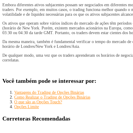
Embora diferentes ativos subjacentes possam ser negociados em diferentes m
traders. Por exemplo, em muitos casos, o trading funciona melhor quando o me
volatilidade e de liquidez necessárias para os que os ativos subjacentes alcan
Os ativos que operam sobre vários índices do mercado de ações têm períodos 
(horário de New York. Porém, existem mercados acionários na Europa, com
03:30 ou 04:30 da tarde GMT. Portanto, os traders devem estar cientes dos ho
Da mesma maneira, também é fundamental verificar o tempo do mercado de c
horário de Londres/New York e Londres/Asia.
De qualquer modo, uma vez que os traders aprenderam os horários de negociaçã
correlatas.
Você também pode se interessar por:
Vantagens do Trading de Opções Binárias
Como Realizar o Trading de Opções Binárias
O que são as Opções Touch?
Opções Limite
Corretoras Recomendadas